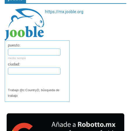
https://mx.jooble.org
puesto:
medio tiempo
ciudad:
Buscar
Trabajo @c:CountryD, búsqueda de
trabajo