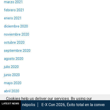
marzo 2021
febrero 2021
enero 2021
diciembre 2020
noviembre 2020
octubre 2020
septiembre 2020
agosto 2020
julio 2020
junio 2020
mayo 2020
abril 2020
Cookies help us deliver our services. By using our
marzo 2020
LATEST NEWS
lis
E-X Con 2026, Éxito total en la convención.
Los Mejores
services, you agree to our use of cookies.
Got it
febrero 2020