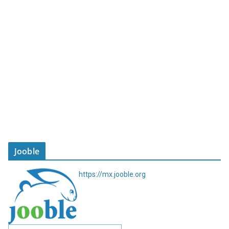
Jooble
https://mx.jooble.org