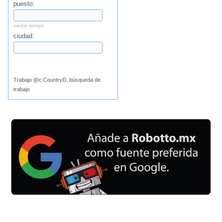
puesto:
medio tiempo
ciudad:
Buscar
Trabajo @c:CountryD, búsqueda de
trabajo