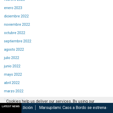
enero 2023
diciembre 2022
noviembre 2022
octubre 2022
septiembre 2022
agosto 2022
julio 2022
junio 2022
mayo 2022
abril 2022
marzo 2022
febrero 2022
Cookies help us deliver our services. By using our
LATEST NEWS
n
Marsupilami: Caos a Bordo se estrena en Cinépolis
Harr
enero 2022
services, you agree to our use of cookies.
Got it