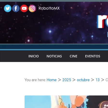
Skip
to
content
INICIO
NOTICIAS
CINE
EVENTOS
You are here:
Home
2025
octubre
13
C