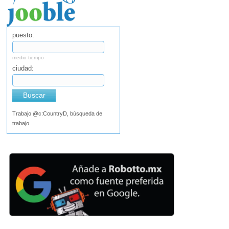
puesto:
medio tiempo
ciudad:
Buscar
Trabajo @c:CountryD, búsqueda de
trabajo