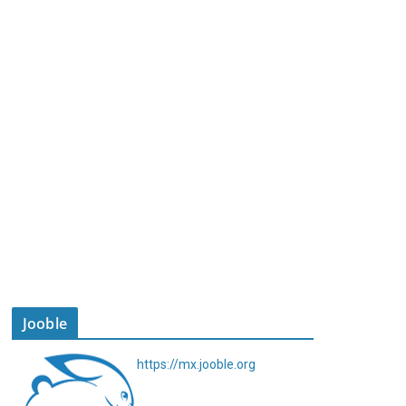
Jooble
https://mx.jooble.org