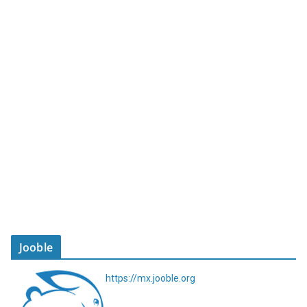
Jooble
https://mx.jooble.org