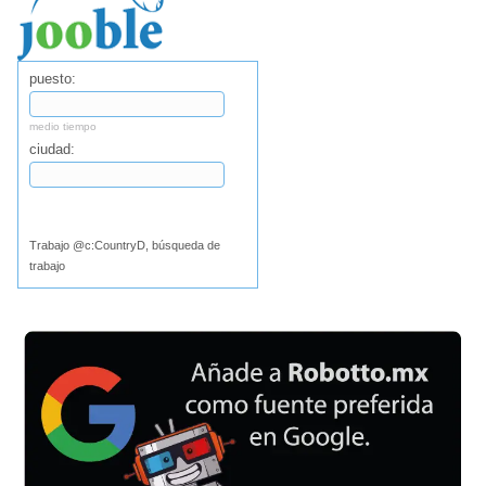
puesto:
medio tiempo
ciudad:
Buscar
Trabajo @c:CountryD, búsqueda de
trabajo