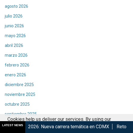
agosto 2026
julio 2026
junio 2026
mayo 2026
abril 2026
marzo 2026
febrero 2026
enero 2026
diciembre 2025
noviembre 2025
octubre 2025
septiembre 2025
Cookies help us deliver our services. By using our
agosto 2025
LATEST NEWS
6: Nueva carrera temática en CDMX
Retorna The Transformers
services, you agree to our use of cookies.
Got it