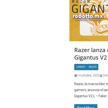
Razer lanza
Gigantus V2 
GAMER
RAZER
14 octubre, 2025
Cre
Razer, la marca líder 
gamers, anuncia el la
Gigantus V2 L – Faker
Read More