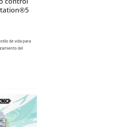
o control
Station®5
stilo de vida para
nzamiento del