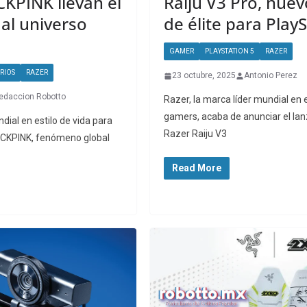
CKPINK llevan el
Raiju V3 Pro, nuev
 al universo
de élite para Play
GAMER
PLAYSTATION 5
RAZER
RIOS
RAZER
23 octubre, 2025
Antonio Perez
edaccion Robotto
Razer, la marca líder mundial en e
gamers, acaba de anunciar el la
dial en estilo de vida para
Razer Raiju V3
ACKPINK, fenómeno global
Read More