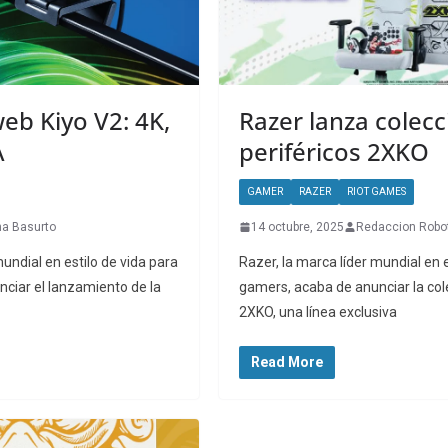
eb Kiyo V2: 4K,
Razer lanza colecc
A
periféricos 2XKO
GAMER
RAZER
RIOT GAMES
na Basurto
14 octubre, 2025
Redaccion Robo
mundial en estilo de vida para
Razer, la marca líder mundial en e
ciar el lanzamiento de la
gamers, acaba de anunciar la col
2XKO, una línea exclusiva
Read More