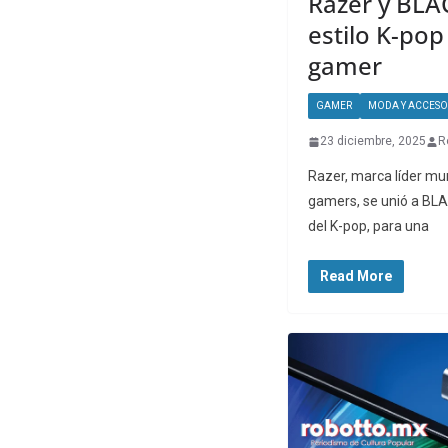
Razer y BLA
estilo K-pop
gamer
GAMER
MODA Y ACCESO
23 diciembre, 2025
R
Razer, marca líder mun
gamers, se unió a BL
del K-pop, para una
Read More