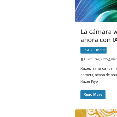
La cámara w
ahora con I
GAMER
RAZER
15 octubre, 2025
Dia
Razer, la marca líder 
gamers, acaba de anun
Razer Kiyo
Read More