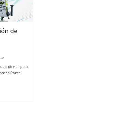
ión de
tto
stilo de vida para
ección Razer |