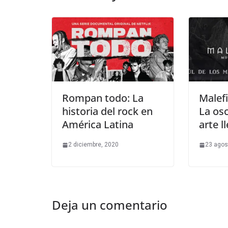
Rompan todo: La
Malefi
historia del rock en
La osc
América Latina
arte l
2 diciembre, 2020
23 agos
Deja un comentario