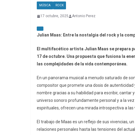
MÚSICA
ROCK
17 octubre, 2025
Antonio Perez
Julian Maas: Entre la nostalgia del rock y la co
El multifacético artista Julian Maas se prepara p
17 de octubre. Una propuesta que fusiona la ener
las complejidades de la vida contemporánea.
En un panorama musical a menudo saturado de sonid
compositor que promete una dosis de autenticidad y
nombre gracias a su habilidad para escribir, cantar
universo sonoro profundamente personal y a la vez 
espirituales, ofrecen una mirada introspectiva a las
El trabajo de Maas es un reflejo de sus vivencias, u
relaciones personales hasta las tensiones del actual c