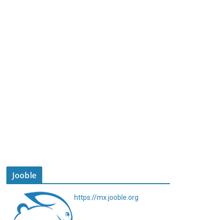
Jooble
https://mx.jooble.org