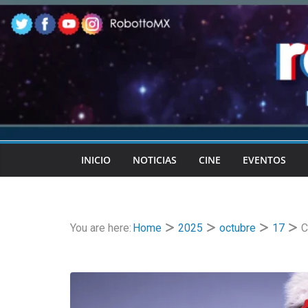
Skip
to
content
INICIO
NOTICIAS
CINE
EVENTOS
You are here:
Home
2025
octubre
17
C