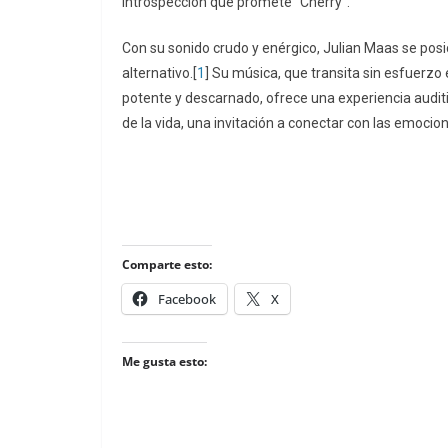
introspección que promete “Cherry”.
Con su sonido crudo y enérgico, Julian Maas se pos
alternativo.[
1
] Su música, que transita sin esfuerz
potente y descarnado, ofrece una experiencia audit
de la vida, una invitación a conectar con las emocio
Comparte esto:
Facebook
X
Me gusta esto: