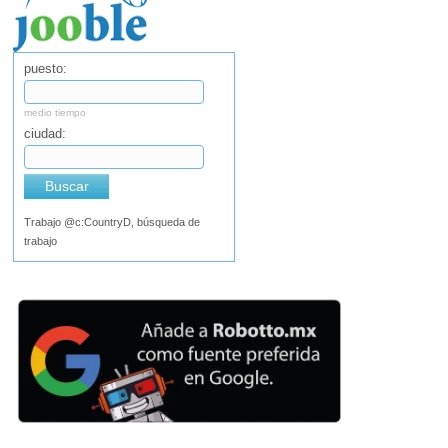
puesto:
medio tiempo
ciudad:
Buscar
Trabajo @c:CountryD, búsqueda de
trabajo