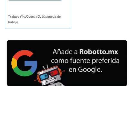
Buscar
Trabajo @c:CountryD, búsqueda de
trabajo