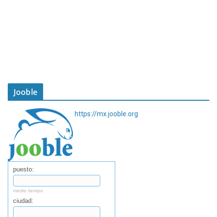
Jooble
https://mx.jooble.org
puesto:
medio tiempo
ciudad: