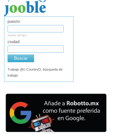
puesto:
medio tiempo
ciudad:
Buscar
Trabajo @c:CountryD, búsqueda de
trabajo