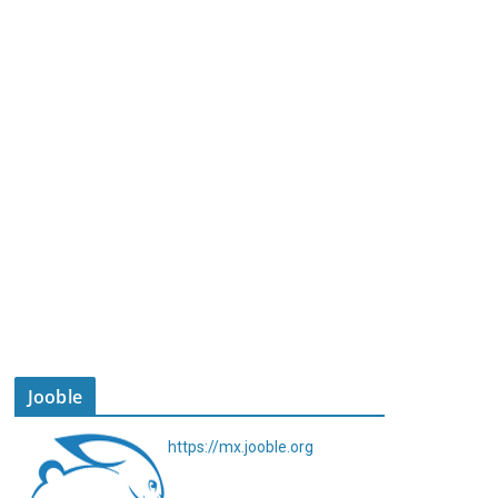
Jooble
https://mx.jooble.org