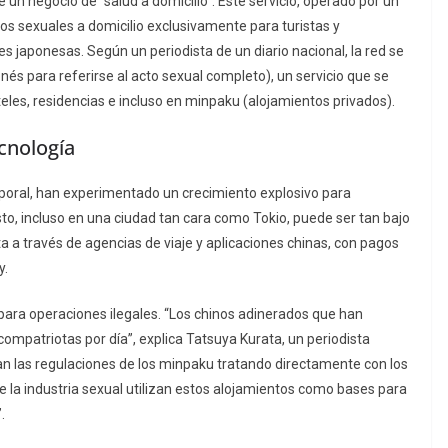
de un negocio de
“salud a domicilio”
. Este servicio, operado por un
ios sexuales a domicilio exclusivamente para turistas y
 japonesas. Según un periodista de un diario nacional, la red se
nés para referirse al acto sexual completo), un servicio que se
les, residencias e incluso en
minpaku
(alojamientos privados).
ecnología
mporal, han experimentado un crecimiento explosivo para
o, incluso en una ciudad tan cara como Tokio, puede ser tan bajo
a a través de agencias de viaje y aplicaciones chinas, con pagos
y.
 para operaciones ilegales. “Los chinos adinerados que han
mpatriotas por día”, explica Tatsuya Kurata, un periodista
an las regulaciones de los
minpaku
tratando directamente con los
e la industria sexual utilizan estos alojamientos como bases para
.