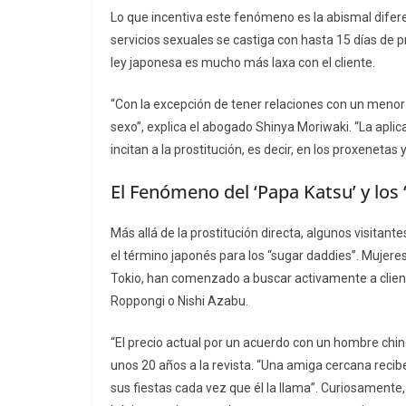
Lo que incentiva este fenómeno es la abismal difer
servicios sexuales se castiga con hasta 15 días de 
ley japonesa es mucho más laxa con el cliente.
“Con la excepción de tener relaciones con un meno
sexo”, explica el abogado Shinya Moriwaki. “La aplic
incitan a la prostitución, es decir, en los proxenetas y
El Fenómeno del ‘Papa Katsu’ y los
Más allá de la prostitución directa, algunos visitan
el término japonés para los “sugar daddies”. Mujere
Tokio, han comenzado a buscar activamente a clien
Roppongi o Nishi Azabu.
“El precio actual por un acuerdo con un hombre chi
unos 20 años a la revista. “Una amiga cercana recib
sus fiestas cada vez que él la llama”. Curiosamente,