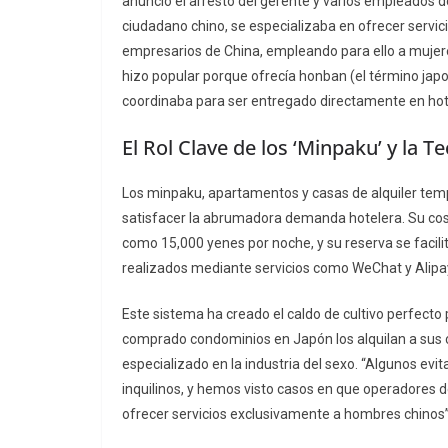
anunció el arresto del gerente y varios empleados 
ciudadano chino, se especializaba en ofrecer servic
empresarios de China, empleando para ello a mujeres
hizo popular porque ofrecía
honban
(el término japo
coordinaba para ser entregado directamente en hote
El Rol Clave de los ‘Minpaku’ y la T
Los
minpaku
, apartamentos y casas de alquiler te
satisfacer la abrumadora demanda hotelera. Su cost
como 15,000 yenes por noche, y su reserva se facilit
realizados mediante servicios como WeChat y Alipa
Este sistema ha creado el caldo de cultivo perfecto
comprado condominios en Japón los alquilan a sus co
especializado en la industria del sexo. “Algunos evit
inquilinos, y hemos visto casos en que operadores d
ofrecer servicios exclusivamente a hombres chinos”