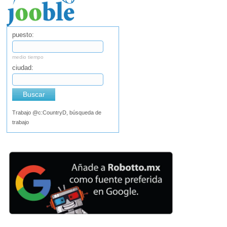
puesto:
medio tiempo
ciudad:
Buscar
Trabajo @c:CountryD, búsqueda de
trabajo