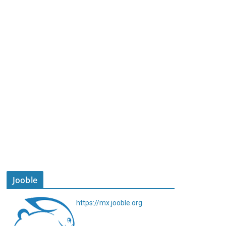
Jooble
https://mx.jooble.org