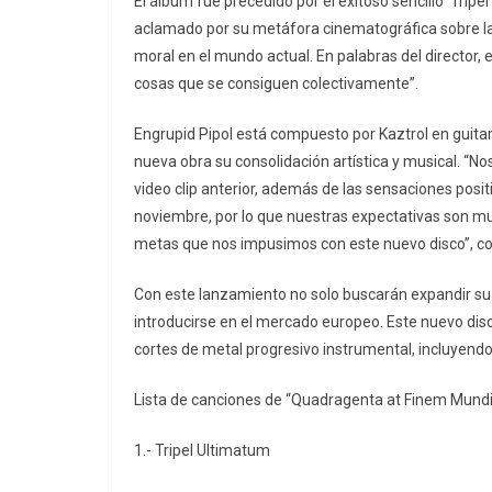
El álbum fue precedido por el exitoso sencillo ‘Tripe
aclamado por su metáfora cinematográfica sobre la 
moral en el mundo actual. En palabras del director, e
cosas que se consiguen colectivamente”.
Engrupid Pipol está compuesto por Kaztrol en guitar
nueva obra su consolidación artística y musical. “No
video clip anterior, además de las sensaciones posit
noviembre, por lo que nuestras expectativas son mu
metas que nos impusimos con este nuevo disco”, c
Con este lanzamiento no solo buscarán expandir su
introducirse en el mercado europeo. Este nuevo disc
cortes de metal progresivo instrumental, incluyendo 
Lista de canciones de “Quadragenta at Finem Mundi
1.- Tripel Ultimatum