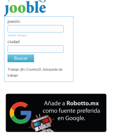
puesto:
medio tiempo
ciudad:
Buscar
Trabajo @c:CountryD, búsqueda de
trabajo