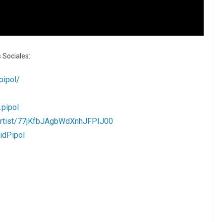
 Sociales:
pipol/
.pipol
s/artist/77jKfbJAgbWdXnhJFPIJ00
idPipol