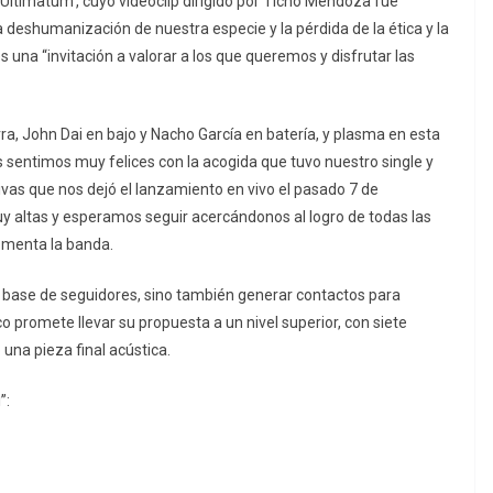
l Ultimatum’, cuyo videoclip dirigido por Ticho Mendoza fue
deshumanización de nuestra especie y la pérdida de la ética y la
s una “invitación a valorar a los que queremos y disfrutar las
ra, John Dai en bajo y Nacho García en batería, y plasma en esta
s sentimos muy felices con la acogida que tuvo nuestro single y
ivas que nos dejó el lanzamiento en vivo el pasado 7 de
y altas y esperamos seguir acercándonos al logro de todas las
omenta la banda.
 base de seguidores, sino también generar contactos para
o promete llevar su propuesta a un nivel superior, con siete
una pieza final acústica.
”: