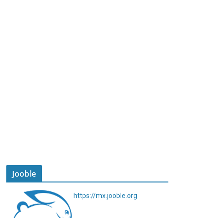
Jooble
https://mx.jooble.org