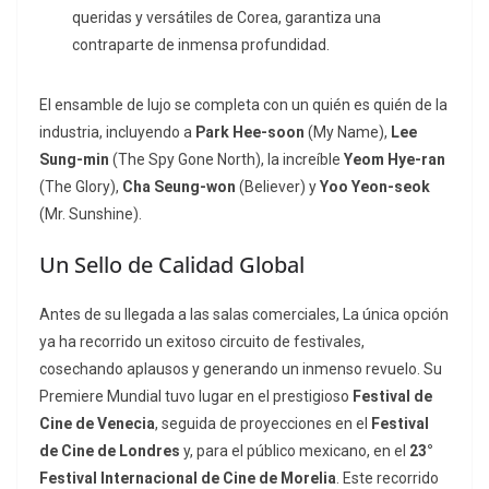
queridas y versátiles de Corea, garantiza una
contraparte de inmensa profundidad.
El ensamble de lujo se completa con un quién es quién de la
industria, incluyendo a
Park Hee-soon
(
My Name
),
Lee
Sung-min
(
The Spy Gone North
), la increíble
Yeom Hye-ran
(
The Glory
),
Cha Seung-won
(
Believer
) y
Yoo Yeon-seok
(
Mr. Sunshine
).
Un Sello de Calidad Global
Antes de su llegada a las salas comerciales,
La única opción
ya ha recorrido un exitoso circuito de festivales,
cosechando aplausos y generando un inmenso revuelo. Su
Premiere Mundial tuvo lugar en el prestigioso
Festival de
Cine de Venecia
, seguida de proyecciones en el
Festival
de Cine de Londres
y, para el público mexicano, en el
23°
Festival Internacional de Cine de Morelia
. Este recorrido