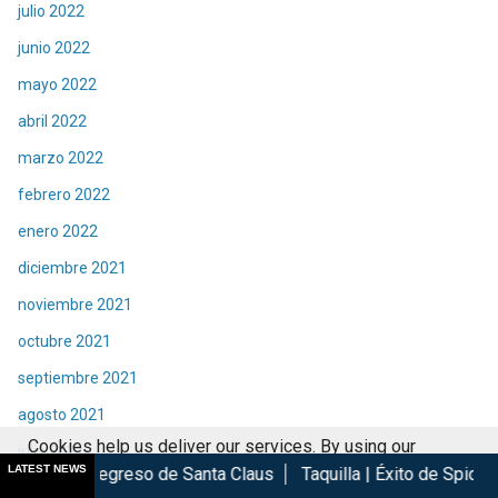
julio 2022
junio 2022
mayo 2022
abril 2022
marzo 2022
febrero 2022
enero 2022
diciembre 2021
noviembre 2021
octubre 2021
septiembre 2021
agosto 2021
Cookies help us deliver our services. By using our
julio 2021
LATEST NEWS
reso de Santa Claus
Taquilla | Éxito de Spider-Man Brand New
services, you agree to our use of cookies.
Got it
junio 2021