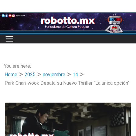
Skip
to
content
You are here:
Home
2025
noviembre
14
Park Chan-wook Desata su Nuevo Thriller “La única opción”