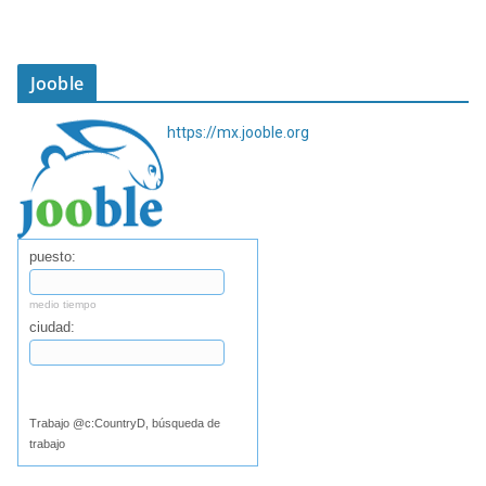
Jooble
https://mx.jooble.org
puesto:
medio tiempo
ciudad:
Buscar
Trabajo @c:CountryD, búsqueda de
trabajo