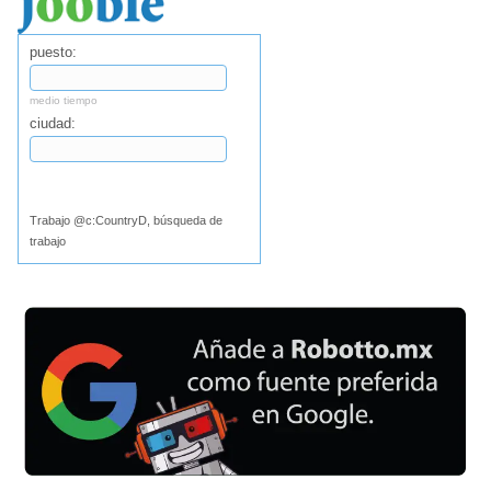
puesto:
medio tiempo
ciudad:
Buscar
Trabajo @c:CountryD, búsqueda de
trabajo