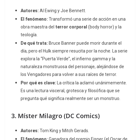
Autores:
Al Ewing y Joe Bennett.
El fenómeno:
Transformó una serie de acción en una
obra maestra del
terror corporal
(body horror) y la
teología.
De qué trata:
Bruce Banner puede morir durante el
día, pero el Hulk siempre resucita por la noche. La serie
explora la “Puerta Verde”, el infierno gamma y la
naturaleza monstruosa del personaje, alejándose de
los Vengadores para volver a sus raíces de terror.
Por qué es clave:
La crítica la aclamó unánimemente.
Es una lectura visceral, grotesca y filosófica que se
pregunta qué significa realmente ser un monstruo.
3.
Míster Milagro
(DC Comics)
Autores:
Tom King y Mitch Gerads.
El fenómeno:
Ganadora del premio Eisner (el Oscar de