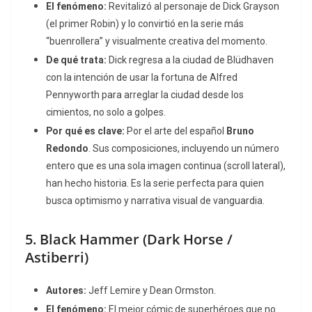
El fenómeno:
Revitalizó al personaje de Dick Grayson
(el primer Robin) y lo convirtió en la serie más
“buenrollera” y visualmente creativa del momento.
De qué trata:
Dick regresa a la ciudad de Blüdhaven
con la intención de usar la fortuna de Alfred
Pennyworth para arreglar la ciudad desde los
cimientos, no solo a golpes.
Por qué es clave:
Por el arte del español
Bruno
Redondo
. Sus composiciones, incluyendo un número
entero que es una sola imagen continua (scroll lateral),
han hecho historia. Es la serie perfecta para quien
busca optimismo y narrativa visual de vanguardia.
5.
Black Hammer
(Dark Horse /
Astiberri)
Autores:
Jeff Lemire y Dean Ormston.
El fenómeno:
El mejor cómic de superhéroes que no