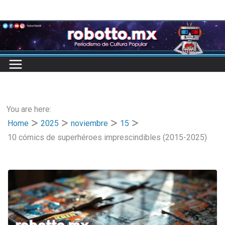
Skip
to
content
You are here:
Home
2025
noviembre
15
10 cómics de superhéroes imprescindibles (2015-2025)