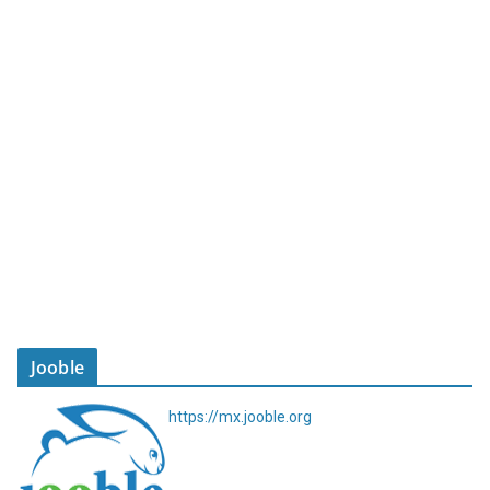
Jooble
https://mx.jooble.org