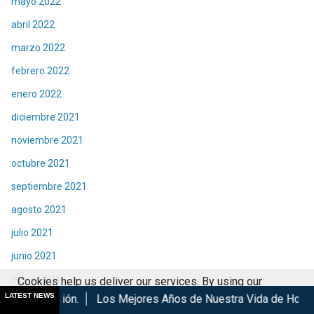
mayo 2022
abril 2022
marzo 2022
febrero 2022
enero 2022
diciembre 2021
noviembre 2021
octubre 2021
septiembre 2021
agosto 2021
julio 2021
junio 2021
mayo 2021
Cookies help us deliver our services. By using our
LATEST NEWS
Los Mejores Años de Nuestra Vida de Hombres G en cines
Ky
services, you agree to our use of cookies.
Got it
abril 2021