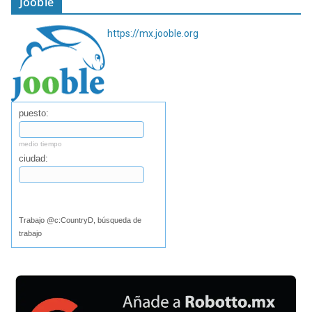
Jooble
https://mx.jooble.org
puesto:
medio tiempo
ciudad:
Buscar
Trabajo @c:CountryD, búsqueda de
trabajo