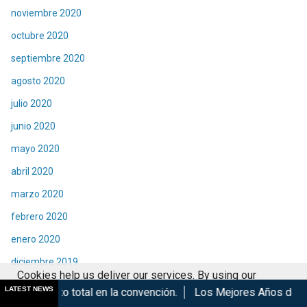
noviembre 2020
octubre 2020
septiembre 2020
agosto 2020
julio 2020
junio 2020
mayo 2020
abril 2020
marzo 2020
febrero 2020
enero 2020
diciembre 2019
Cookies help us deliver our services. By using our
noviembre 2019
LATEST NEWS
tal en la convención.
Los Mejores Años de Nuestra Vida de H
services, you agree to our use of cookies.
Got it