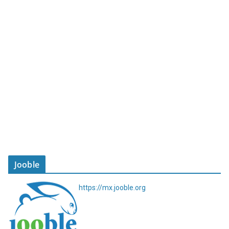
Jooble
https://mx.jooble.org