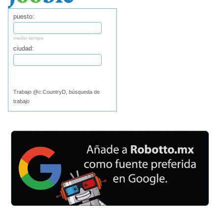
puesto:
medio tiempo
ciudad:
Buscar
Trabajo @c:CountryD, búsqueda de
trabajo