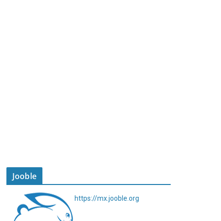
Jooble
https://mx.jooble.org