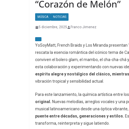
“Corazón de Melón”
MÚSICA
NOTICIAS
5 diciembre, 2025
Franco Jimenez
YoSoyMatt, French Braids y Los Miranda presentan 
rescata la esencia romántica del icónico tema de C
conviven el bolero glam, el mambo, el cha-cha-chá
esta colaboración y experimentando con nuevas idea
espíritu alegre y nostálgico del clásico, mientr
vibración tropical y sensibilidad actual.
Para este lanzamiento, la química artística entre lo
original.
Nuevas melodías, arreglos vocales y una 
musical latinoamericano desde una óptica vibrante
puente entre décadas, generaciones y estilos.
Es
transforma, reinterpreta y sigue latiendo.