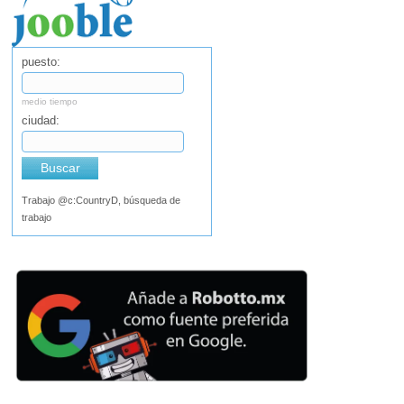
puesto:
medio tiempo
ciudad:
Buscar
Trabajo @c:CountryD, búsqueda de
trabajo