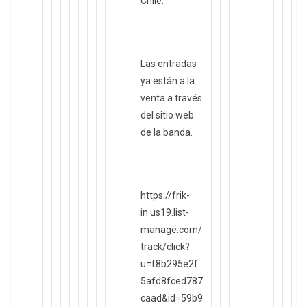
Chile.
Las entradas
ya están a la
venta a través
del sitio web
de la banda.
https://frik-
in.us19.list-
manage.com/
track/click?
u=f8b295e2f
5afd8fced787
caad&id=59b9