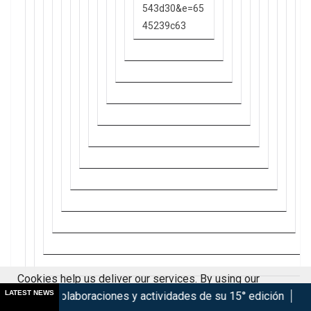
543d30&e=65
45239c63
Cookies help us deliver our services. By using our
LATEST NEWS
 colaboraciones y actividades de su 15° edición
Marsupilami
services, you agree to our use of cookies.
Got it