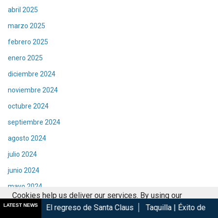
abril 2025
marzo 2025
febrero 2025
enero 2025
diciembre 2024
noviembre 2024
octubre 2024
septiembre 2024
agosto 2024
julio 2024
junio 2024
mayo 2024
Cookies help us deliver our services. By using our
abril 2024
LATEST NEWS
regreso de Santa Claus
Taquilla | Éxito de Spider-Man Brand 
services, you agree to our use of cookies.
Got it