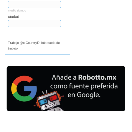
medio tiempo
ciudad:
Buscar
Trabajo @c:CountryD, búsqueda de
trabajo