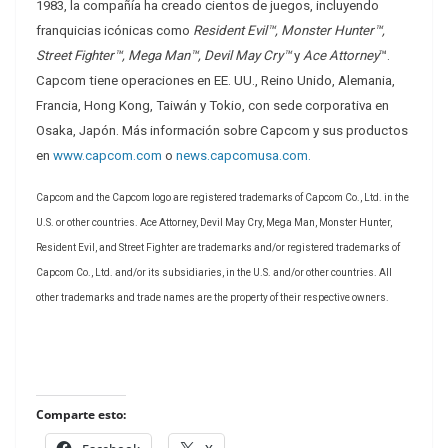
1983, la compañía ha creado cientos de juegos, incluyendo
franquicias icónicas como
Resident Evil™, Monster Hunter™,
Street Fighter™, Mega Man™, Devil May Cry™
y
Ace Attorney
™.
Capcom tiene operaciones en EE. UU., Reino Unido, Alemania,
Francia, Hong Kong, Taiwán y Tokio, con sede corporativa en
Osaka, Japón. Más información sobre Capcom y sus productos
en
www.capcom.com
o
news.capcomusa.com.
Capcom and the Capcom logo are registered trademarks of Capcom Co., Ltd. in the
U.S. or other countries. Ace Attorney, Devil May Cry, Mega Man, Monster Hunter,
Resident Evil, and Street Fighter are trademarks and/or registered trademarks of
Capcom Co., Ltd. and/or its subsidiaries, in the U.S. and/or other countries. All
other trademarks and trade names are the property of their respective owners.
Comparte esto: