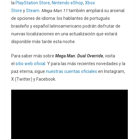
la
PlayStation Store
,
Nintendo eShop
,
Xbox
Store
y
Steam
.
Mega Man 11
también ampliará su arsenal
de opciones de idioma: los hablantes de portugués
brasileño y español latinoamericano podrán disfrutar de
nuevas localizaciones en una actualización que estará
disponible más tarde esta noche.
Para saber más sobre
Mega Man: Dual Override
, visita
el
sitio web oficial
. Y para las más recientes novedades y la
paz eterna, sigue
nuestras cuentas oficiales
en Instagram,
X (Twitter) y Facebook.