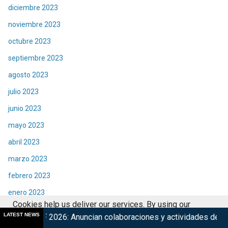
diciembre 2023
noviembre 2023
octubre 2023
septiembre 2023
agosto 2023
julio 2023
junio 2023
mayo 2023
abril 2023
marzo 2023
febrero 2023
enero 2023
Cookies help us deliver our services. By using our
diciembre 2022
LATEST NEWS
uncian colaboraciones y actividades de su 15° edición
Mars
services, you agree to our use of cookies.
Got it
noviembre 2022