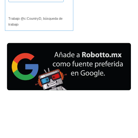
Buscar
Trabajo @c:CountryD, búsqueda de
trabajo