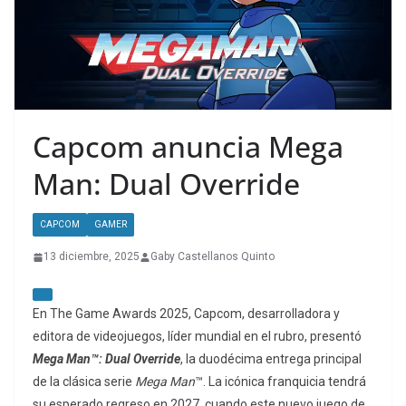
Capcom anuncia Mega
Man: Dual Override
CAPCOM
GAMER
13 diciembre, 2025
Gaby Castellanos Quinto
En The Game Awards 2025, Capcom, desarrolladora y
editora de videojuegos, líder mundial en el rubro, presentó
Mega Man™: Dual Override
, la duodécima entrega principal
de la clásica serie
Mega Man
™. La icónica franquicia tendrá
su esperado regreso en 2027, cuando este nuevo juego de