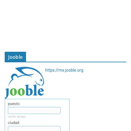
Jooble
https://mx.jooble.org
puesto:
medio tiempo
ciudad: