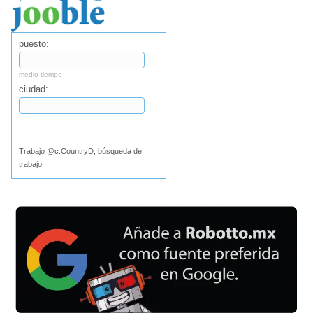
puesto:
medio tiempo
ciudad:
Buscar
Trabajo @c:CountryD, búsqueda de
trabajo