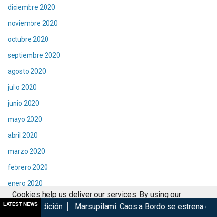
diciembre 2020
noviembre 2020
octubre 2020
septiembre 2020
agosto 2020
julio 2020
junio 2020
mayo 2020
abril 2020
marzo 2020
febrero 2020
enero 2020
Cookies help us deliver our services. By using our
diciembre 2019
LATEST NEWS
ón
Marsupilami: Caos a Bordo se estrena en Cinépolis
Har
services, you agree to our use of cookies.
Got it
noviembre 2019