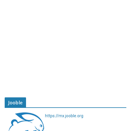
Jooble
https://mx.jooble.org