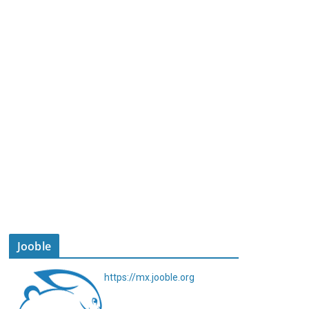
Jooble
https://mx.jooble.org