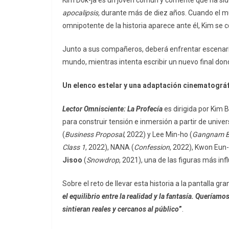
apocalipsis,
durante más de diez años. Cuando el mun
omnipotente de la historia aparece ante él, Kim se c
Junto a sus compañeros, deberá enfrentar escenari
mundo, mientras intenta escribir un nuevo final don
Un elenco estelar y una adaptación cinematográ
Lector Omnisciente: La Profecía
es dirigida por Kim 
para construir tensión e inmersión a partir de uni
(
Business Proposal
, 2022) y Lee Min-ho (
Gangnam B
Class 1
, 2022), NANA (
Confession
, 2022), Kwon Eun
Jisoo
(
Snowdrop
, 2021), una de las figuras más in
Sobre el reto de llevar esta historia a la pantalla 
el equilibrio entre la realidad y la fantasía. Queríam
sintieran reales y cercanos al público
”
.