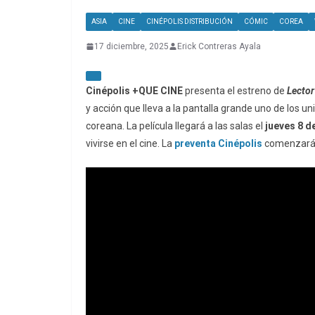
ASIA
CINE
CINÉPOLIS DISTRIBUCIÓN
CÓMIC
COREA
17 diciembre, 2025
Erick Contreras Ayala
Cinépolis +QUE CINE
presenta el estreno de
Lector
y acción que lleva a la pantalla grande uno de los 
coreana. La película llegará a las salas el
jueves 8 d
vivirse en el cine. La
preventa Cinépolis
comenzará