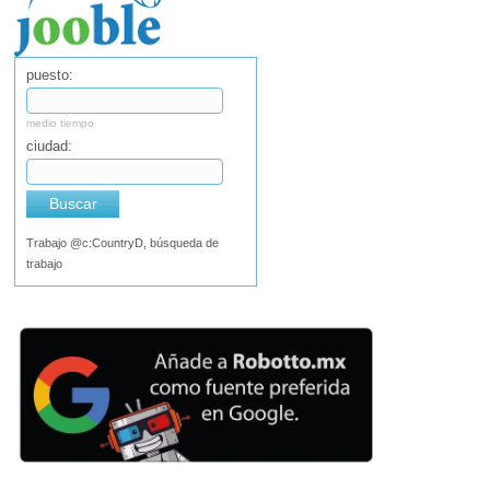
puesto:
medio tiempo
ciudad:
Buscar
Trabajo @c:CountryD, búsqueda de
trabajo