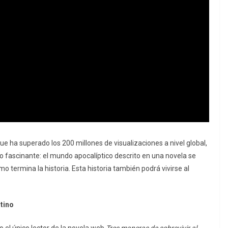
que ha superado los 200 millones de visualizaciones a nivel global,
o fascinante: el mundo apocalíptico descrito en una novela se
o termina la historia. Esta historia también podrá vivirse al
stino
o el único lector de la novela web
Tres maneras de sobrevivir al