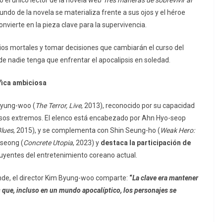
do de la novela se materializa frente a sus ojos y el héroe
onvierte en la pieza clave para la supervivencia.
os mortales y tomar decisiones que cambiarán el curso del
de nadie tenga que enfrentar el apocalipsis en soledad.
fica ambiciosa
Byung-woo (
The Terror, Live
, 2013), reconocido por su capacidad
versos extremos. El elenco está encabezado por Ahn Hyo-seop
lues
, 2015), y se complementa con Shin Seung-ho (
Weak Hero:
-seong (
Concrete Utopia
, 2023) y
destaca la participación de
fluyentes del entretenimiento coreano actual.
grande, el director Kim Byung-woo comparte:
“
La clave era mantener
os que, incluso en un mundo apocalíptico, los personajes se