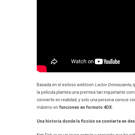
Basada en el exitoso webtoon
Lector Omnisciente
, 
la película plantea una premisa tan inquietante com
convierte en realidad, y solo una persona conoce cóm
máximo en
funciones en formato 4DX.
Una historia donde la ficción se convierte en de
Kim Dok-ja es un joven común y corriente que ha sid