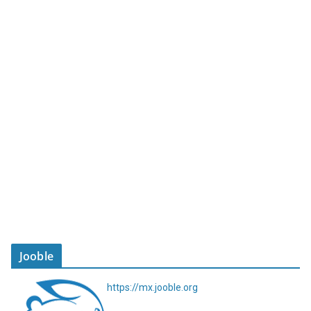
Jooble
https://mx.jooble.org