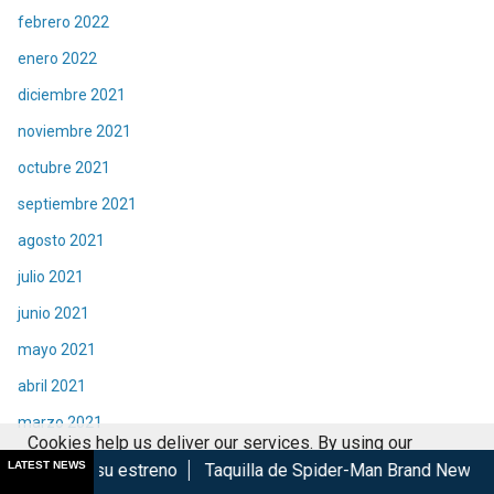
febrero 2022
enero 2022
diciembre 2021
noviembre 2021
octubre 2021
septiembre 2021
agosto 2021
julio 2021
junio 2021
mayo 2021
abril 2021
marzo 2021
Cookies help us deliver our services. By using our
febrero 2021
LATEST NEWS
treno
Taquilla de Spider-Man Brand New Day rompe récord
services, you agree to our use of cookies.
Got it