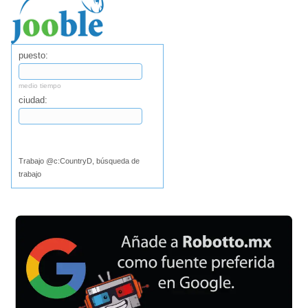
puesto:
medio tiempo
ciudad:
Buscar
Trabajo @c:CountryD, búsqueda de
trabajo