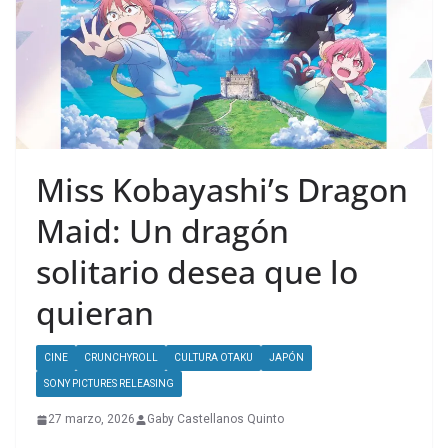
Miss Kobayashi’s Dragon
Maid: Un dragón
solitario desea que lo
quieran
CINE
CRUNCHYROLL
CULTURA OTAKU
JAPÓN
SONY PICTURES RELEASING
27 marzo, 2026
Gaby Castellanos Quinto