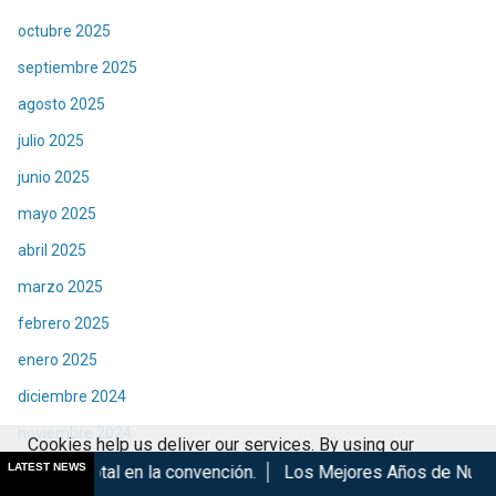
octubre 2025
septiembre 2025
agosto 2025
julio 2025
junio 2025
mayo 2025
abril 2025
marzo 2025
febrero 2025
enero 2025
diciembre 2024
noviembre 2024
Cookies help us deliver our services. By using our
LATEST NEWS
octubre 2024
convención.
Los Mejores Años de Nuestra Vida de Hombres G 
services, you agree to our use of cookies.
Got it