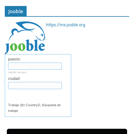
Jooble
https://mx.jooble.org
puesto:
medio tiempo
ciudad:
Buscar
Trabajo @c:CountryD, búsqueda de
trabajo