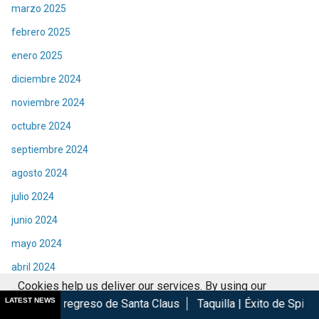
marzo 2025
febrero 2025
enero 2025
diciembre 2024
noviembre 2024
octubre 2024
septiembre 2024
agosto 2024
julio 2024
junio 2024
mayo 2024
abril 2024
Cookies help us deliver our services. By using our
marzo 2024
LATEST NEWS
reso de Santa Claus
Taquilla | Éxito de Spider-Man Brand New
services, you agree to our use of cookies.
Got it
febrero 2024