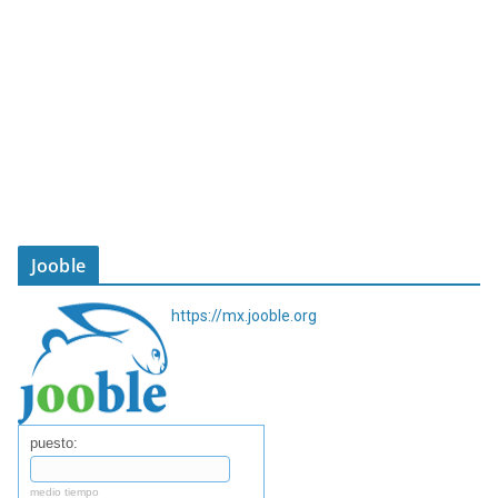
Jooble
https://mx.jooble.org
puesto:
medio tiempo