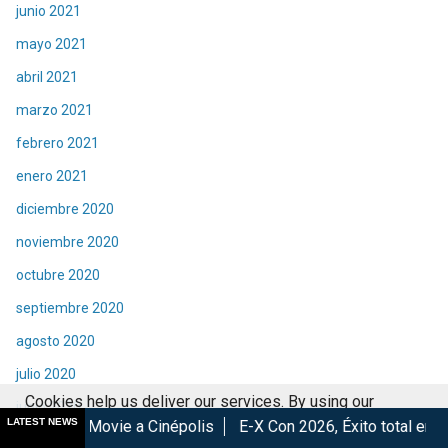
junio 2021
mayo 2021
abril 2021
marzo 2021
febrero 2021
enero 2021
diciembre 2020
noviembre 2020
octubre 2020
septiembre 2020
agosto 2020
julio 2020
Cookies help us deliver our services. By using our
junio 2020
LATEST NEWS
e a Cinépolis
E-X Con 2026, Éxito total en la convención.
L
services, you agree to our use of cookies.
Got it
mayo 2020