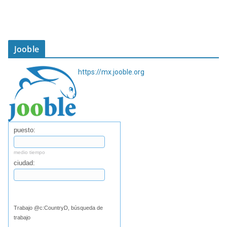
Jooble
https://mx.jooble.org
puesto:
medio tiempo
ciudad:
Buscar
Trabajo @c:CountryD, búsqueda de
trabajo