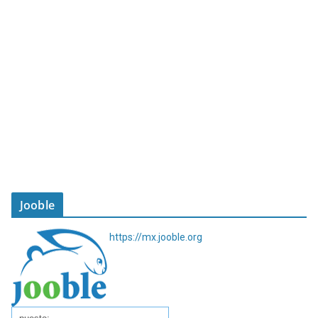
Jooble
https://mx.jooble.org