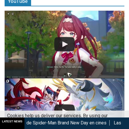
YouTube
Cookies help us deliver our services. By using our
LATEST NEWS
 de Spider-Man Brand New Day en cines
Las Lágrimas de Bael 
services, you agree to our use of cookies.
Got it