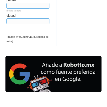
puesto:
medio tiempo
ciudad:
Buscar
Trabajo @c:CountryD, búsqueda de
trabajo