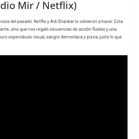
dio Mir / Netflix)
osa del pasado. Netflix y Adi Shankar lo volvieron a hacer. Esta
 Dante, sino que nos regaló secuencias de acción fluidas y una
puro espectáculo visual, sangre demoníaca y
pizza
, justo lo que