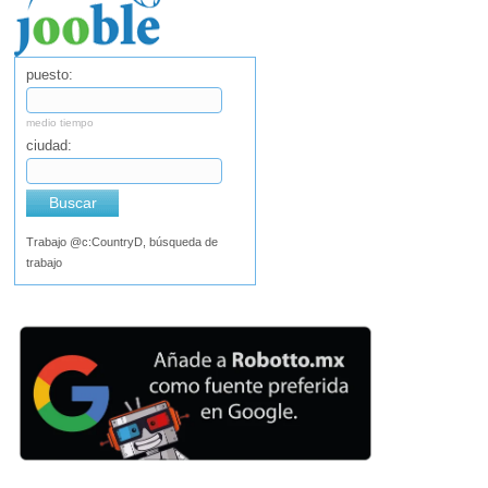
puesto:
medio tiempo
ciudad:
Buscar
Trabajo @c:CountryD, búsqueda de
trabajo