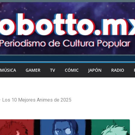
MÚSICA
GAMER
TV
CÓMIC
JAPÓN
RADIO
Los 10 Mejores Animes de 2025