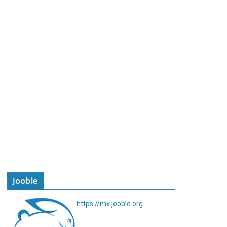
Jooble
https://mx.jooble.org