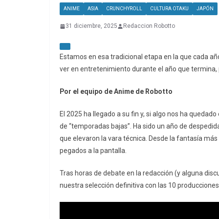
ANIME
ASIA
CRUNCHYROLL
CULTURA OTAKU
JAPÓN
31 diciembre, 2025
Redaccion Robotto
Estamos en esa tradicional etapa en la que cada añ
ver en entretenimiento durante el año que termina
Por el equipo de Anime de Robotto
El 2025 ha llegado a su fin y, si algo nos ha quedado
de “temporadas bajas”. Ha sido un año de despedidas
que elevaron la vara técnica. Desde la fantasía má
pegados a la pantalla.
Tras horas de debate en la redacción (y alguna dis
nuestra selección definitiva con las 10 producciones