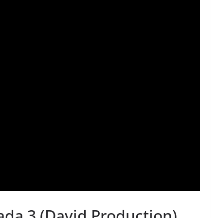
ada 3
(David Production)