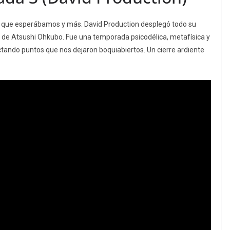
lo que esperábamos y más. David Production desplegó todo su
a de Atsushi Ohkubo. Fue una temporada psicodélica, metafísica y
tando puntos que nos dejaron boquiabiertos. Un cierre ardiente