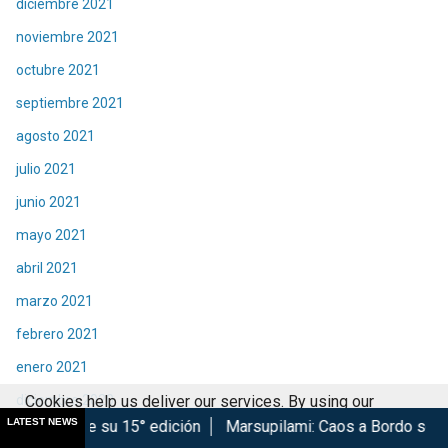
diciembre 2021
noviembre 2021
octubre 2021
septiembre 2021
agosto 2021
julio 2021
junio 2021
mayo 2021
abril 2021
marzo 2021
febrero 2021
enero 2021
diciembre 2020
Cookies help us deliver our services. By using our
LATEST NEWS
15° edición
Marsupilami: Caos a Bordo se estrena en Cinépol
services, you agree to our use of cookies.
Got it
noviembre 2020