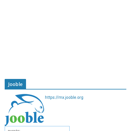
Jooble
https://mx.jooble.org
puesto: