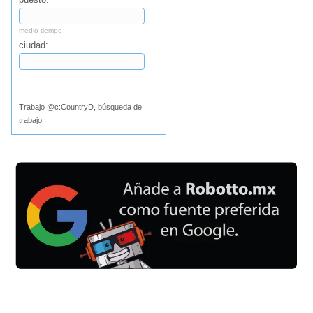
medio tiempo
ciudad:
Buscar
Trabajo @c:CountryD, búsqueda de
trabajo