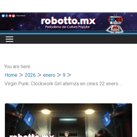
Skip
to
content
You are here:
Home
2026
enero
9
Virgin Punk: Clockwork Girl aterriza en cines 22 enero…