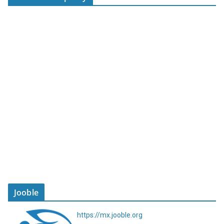
Jooble
https://mx.jooble.org