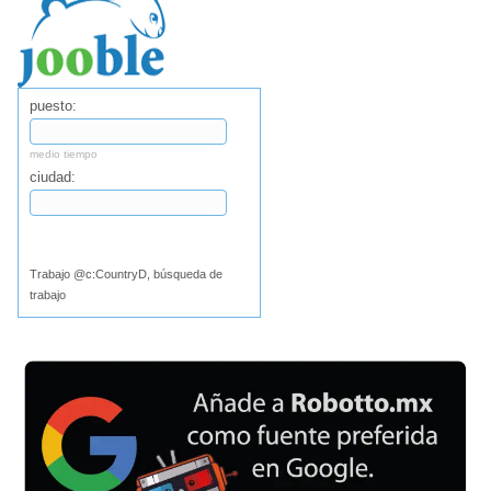
puesto:
medio tiempo
ciudad:
Buscar
Trabajo @c:CountryD, búsqueda de
trabajo