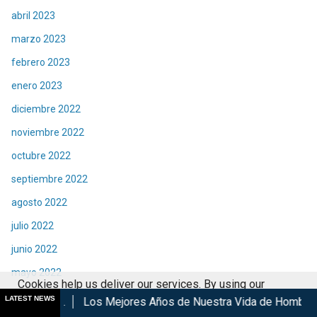
abril 2023
marzo 2023
febrero 2023
enero 2023
diciembre 2022
noviembre 2022
octubre 2022
septiembre 2022
agosto 2022
julio 2022
junio 2022
mayo 2022
Cookies help us deliver our services. By using our
abril 2022
LATEST NEWS
os Mejores Años de Nuestra Vida de Hombres G en cines
Ky
services, you agree to our use of cookies.
Got it