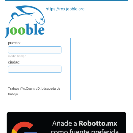
https://mx.jooble.org
puesto:
medio tiempo
ciudad:
Buscar
Trabajo @c:CountryD, búsqueda de
trabajo