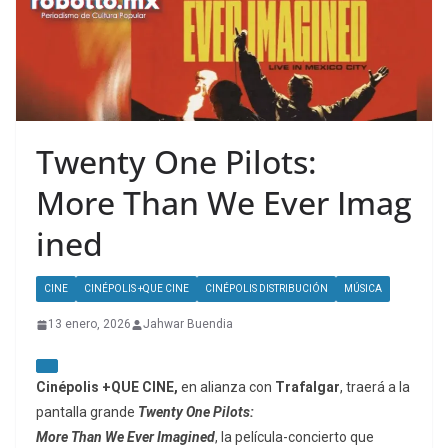
Twenty One Pilots:
More Than We Ever Imag
ined
CINE
CINÉPOLIS +QUE CINE
CINÉPOLIS DISTRIBUCIÓN
MÚSICA
13 enero, 2026
Jahwar Buendia
Cinépolis +QUE CINE,
en alianza con
Trafalgar
, traerá a la
pantalla grande
Twenty One Pilots:
More Than We Ever Imagined
, la película-concierto que