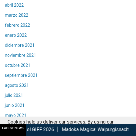
abril 2022
marzo 2022
febrero 2022
enero 2022
diciembre 2021
noviembre 2021
octubre 2021
septiembre 2021
agosto 2021
julio 2021
junio 2021
mayo 2021
Cookies help us deliver our services. By using our
abril 2021
LATEST NEWS
IFF 2026
Madoka Magica: Walpurgisnacht Rising confirma su 
services, you agree to our use of cookies.
Got it
marzo 2021