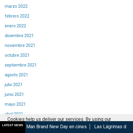
marzo 2022
febrero 2022
enero 2022
diciembre 2021
noviembre 2021
octubre 2021
septiembre 2021
agosto 2021
julio 2021
junio 2021
mayo 2021
abril 2021
Cookies help us deliver our services. By using our
marzo 2021
LATEST NEWS
 Brand New Day en cines
Las Lágrimas de Bael gana en el GIF
services, you agree to our use of cookies.
Got it