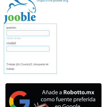
https://mx.jooble.org
puesto:
medio tiempo
ciudad:
Buscar
Trabajo @c:CountryD, búsqueda de
trabajo