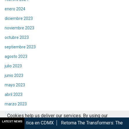
enero 2024
diciembre 2023
noviembre 2023
octubre 2023
septiembre 2023
agosto 2023
julio 2023
junio 2023
mayo 2023
abril 2023
marzo 2023
febrero 2023
Cookies help us deliver our services. By using our
LATEST NEWS
a en CDMX
Retorna The Transformers: The Movie a Cinépolis
enero 2023
services, you agree to our use of cookies.
Got it