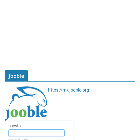
Jooble
https://mx.jooble.org
puesto:
medio tiempo