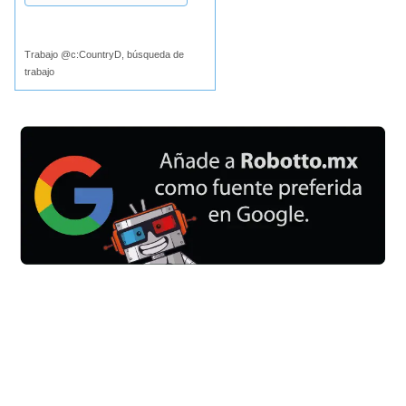
Buscar
Trabajo @c:CountryD, búsqueda de
trabajo