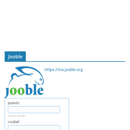
Jooble
https://mx.jooble.org
puesto:
medio tiempo
ciudad: