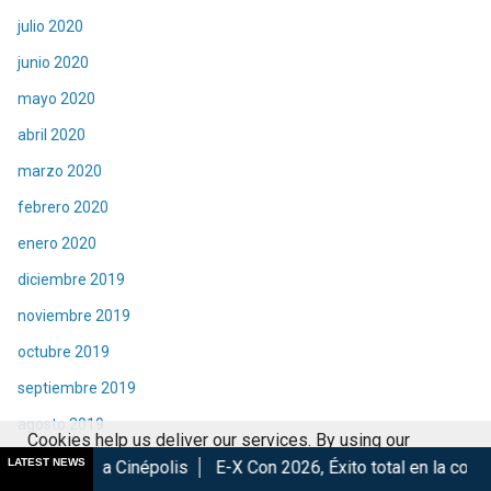
julio 2020
junio 2020
mayo 2020
abril 2020
marzo 2020
febrero 2020
enero 2020
diciembre 2019
noviembre 2019
octubre 2019
septiembre 2019
agosto 2019
Cookies help us deliver our services. By using our
julio 2019
LATEST NEWS
népolis
E-X Con 2026, Éxito total en la convención.
Los Me
services, you agree to our use of cookies.
Got it