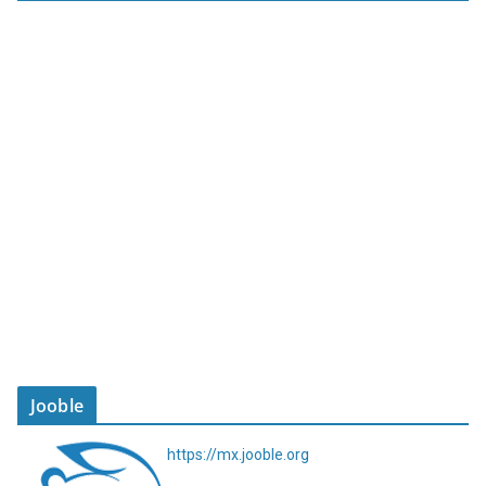
Jooble
https://mx.jooble.org