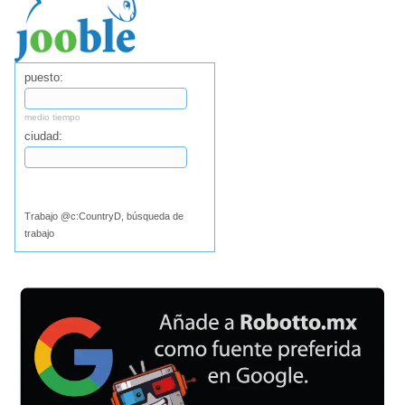
puesto:
medio tiempo
ciudad:
Buscar
Trabajo @c:CountryD, búsqueda de
trabajo