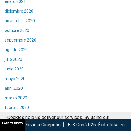
enero 2021
diciembre 2020
noviembre 2020
octubre 2020
septiembre 2020
agosto 2020
julio 2020
junio 2020
mayo 2020
abril 2020
marzo 2020
febrero 2020
Cookies help us deliver our services. By using our
enero 2020
LATEST NEWS
 a Cinépolis
E-X Con 2026, Éxito total en la convención.
Lo
services, you agree to our use of cookies.
Got it
diciembre 2019