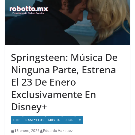
Springsteen: Música De
Ninguna Parte, Estrena
El 23 De Enero
Exclusivamente En
Disney+
CINE
DISNEY PLUS
MÚSICA
ROCK
TV
18 enero, 2026
Eduardo Vazquez