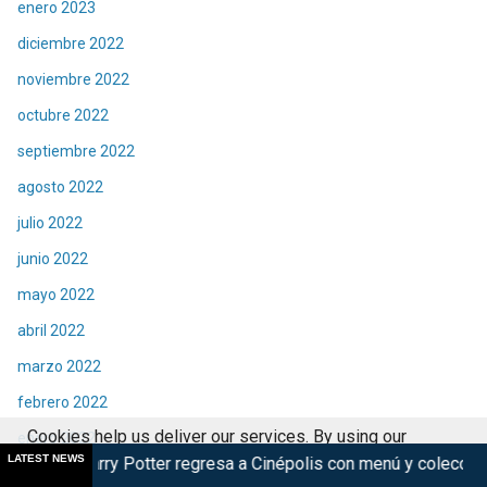
enero 2023
diciembre 2022
noviembre 2022
octubre 2022
septiembre 2022
agosto 2022
julio 2022
junio 2022
mayo 2022
abril 2022
marzo 2022
febrero 2022
Cookies help us deliver our services. By using our
enero 2022
LATEST NEWS
 regresa a Cinépolis con menú y coleccionables
Violent Night
services, you agree to our use of cookies.
Got it
diciembre 2021