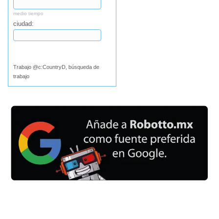
medio tiempo
ciudad:
Buscar
Trabajo @c:CountryD, búsqueda de
trabajo