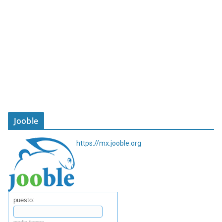
Jooble
https://mx.jooble.org
puesto:
medio tiempo