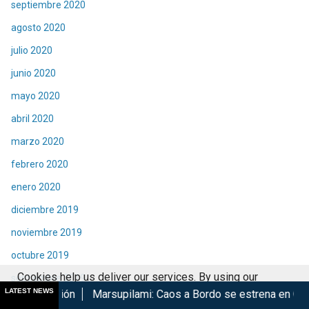
septiembre 2020
agosto 2020
julio 2020
junio 2020
mayo 2020
abril 2020
marzo 2020
febrero 2020
enero 2020
diciembre 2019
noviembre 2019
octubre 2019
Cookies help us deliver our services. By using our
septiembre 2019
LATEST NEWS
Marsupilami: Caos a Bordo se estrena en Cinépolis
Harry P
services, you agree to our use of cookies.
Got it
agosto 2019