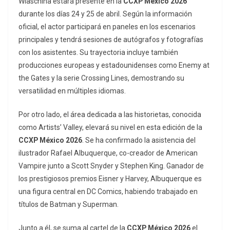
Wlaschiha estará presente en la
CCXP México 2026
durante los días 24 y 25 de abril. Según la información
oficial, el actor participará en paneles en los escenarios
principales y tendrá sesiones de autógrafos y fotografías
con los asistentes. Su trayectoria incluye también
producciones europeas y estadounidenses como
Enemy at
the Gates
y la serie
Crossing Lines
, demostrando su
versatilidad en múltiples idiomas.
Por otro lado, el área dedicada a las historietas, conocida
como
Artists’ Valley
, elevará su nivel en esta edición de la
CCXP México 2026
. Se ha confirmado la asistencia del
ilustrador Rafael Albuquerque, co-creador de
American
Vampire
junto a Scott Snyder y Stephen King. Ganador de
los prestigiosos premios Eisner y Harvey, Albuquerque es
una figura central en DC Comics, habiendo trabajado en
títulos de
Batman
y
Superman
.
Junto a él, se suma al cartel de la
CCXP México 2026
el