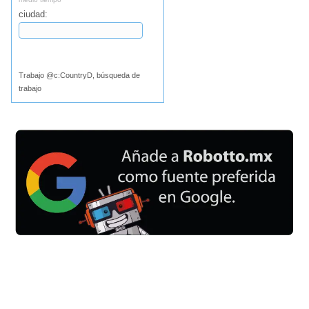
ciudad:
Buscar
Trabajo @c:CountryD, búsqueda de
trabajo