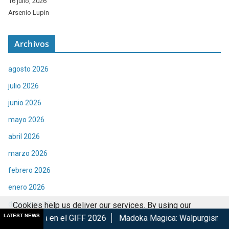
16 julio, 2026
Arsenio Lupin
Archivos
agosto 2026
julio 2026
junio 2026
mayo 2026
abril 2026
marzo 2026
febrero 2026
enero 2026
diciembre 2025
Cookies help us deliver our services. By using our
LATEST NEWS
l GIFF 2026
Madoka Magica: Walpurgisnacht Rising confirma 
services, you agree to our use of cookies.
Got it
noviembre 2025