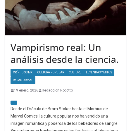
Vampirismo real: Un
análisis desde la ciencia.
CRÍPTIDOS MX
CULTURA POPULAR
CULTURE
LEYENDAS Y MITOS
PARANORMAL
19 enero, 2026
Redaccion Robotto
Desde el
Drácula
de Bram Stoker hasta el
Morbius
de
Marvel Comics, la cultura popular nos ha vendido una
imagen romántica y poderosa de los bebedores de sangre.
Sin embargo, si trasladamos estas fantasías al laboratorio,