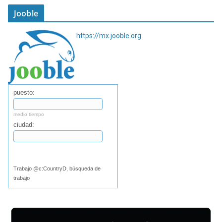
Jooble
https://mx.jooble.org
puesto:
medio tiempo
ciudad:
Buscar
Trabajo @c:CountryD, búsqueda de
trabajo