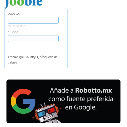
puesto:
medio tiempo
ciudad:
Buscar
Trabajo @c:CountryD, búsqueda de
trabajo