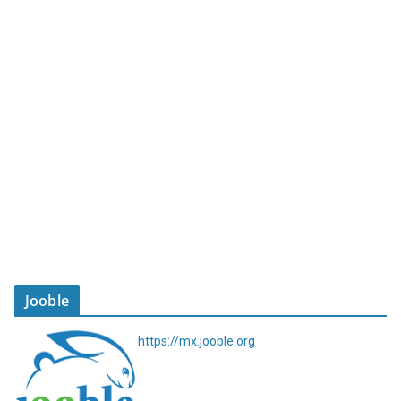
Jooble
https://mx.jooble.org