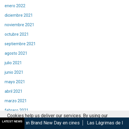
enero 2022
diciembre 2021
noviembre 2021
octubre 2021
septiembre 2021
agosto 2021
julio 2021
junio 2021
mayo 2021
abril 2021
marzo 2021
febrero 2021
Cookies help us deliver our services. By using our
enero 2021
LATEST NEWS
Brand New Day en cines
Las Lágrimas de Bael gana en el GIFF
services, you agree to our use of cookies.
Got it