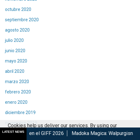
octubre 2020
septiembre 2020
agosto 2020
julio 2020
junio 2020
mayo 2020
abril 2020
marzo 2020
febrero 2020
enero 2020
diciembre 2019
noviembre 2019
Cookies help us deliver our services. By using our
LATEST NEWS
l GIFF 2026
Madoka Magica: Walpurgisnacht Rising confirma 
octubre 2019
services, you agree to our use of cookies.
Got it