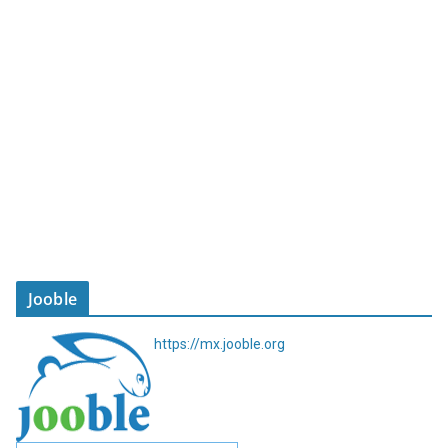
Jooble
https://mx.jooble.org