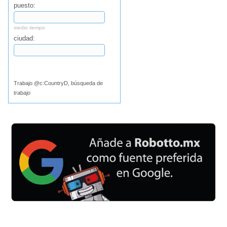
puesto:
medio tiempo
ciudad:
Buscar
Trabajo @c:CountryD, búsqueda de
trabajo