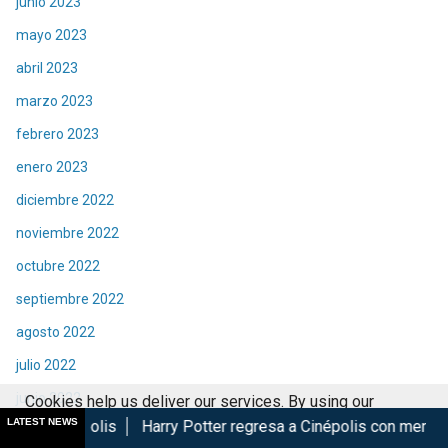
junio 2023
mayo 2023
abril 2023
marzo 2023
febrero 2023
enero 2023
diciembre 2022
noviembre 2022
octubre 2022
septiembre 2022
agosto 2022
julio 2022
junio 2022
Cookies help us deliver our services. By using our
LATEST NEWS
Harry Potter regresa a Cinépolis con menú y coleccionables
services, you agree to our use of cookies.
Got it
mayo 2022