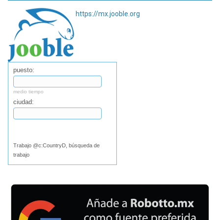
https://mx.jooble.org
puesto:
medio tiempo
ciudad:
Buscar
Trabajo @c:CountryD, búsqueda de
trabajo