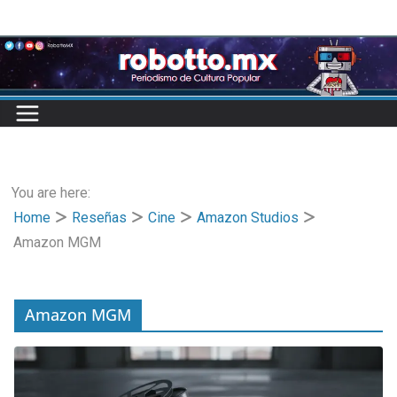
Skip
to
content
You are here:
Home
Reseñas
Cine
Amazon Studios
Amazon MGM
Amazon MGM