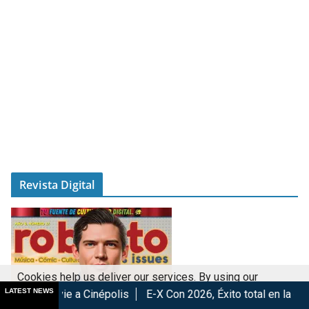
Revista Digital
Cookies help us deliver our services. By using our
LATEST NEWS
a Cinépolis
E-X Con 2026, Éxito total en la convención.
Los
services, you agree to our use of cookies.
Got it