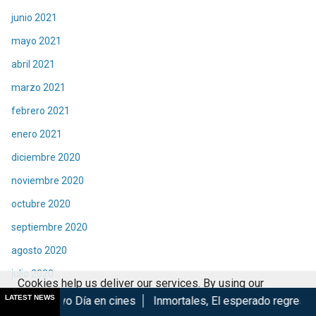
junio 2021
mayo 2021
abril 2021
marzo 2021
febrero 2021
enero 2021
diciembre 2020
noviembre 2020
octubre 2020
septiembre 2020
agosto 2020
julio 2020
Cookies help us deliver our services. By using our
junio 2020
LATEST NEWS
a en cines
Inmortales, El esperado regreso de Izu...
Marvel
services, you agree to our use of cookies.
Got it