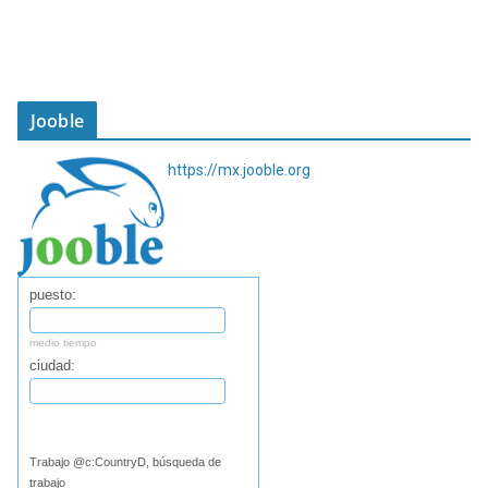
Jooble
https://mx.jooble.org
puesto:
medio tiempo
ciudad:
Buscar
Trabajo @c:CountryD, búsqueda de
trabajo