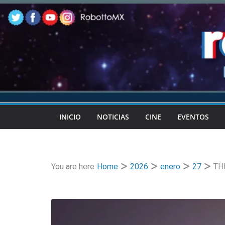
Skip
to
content
INICIO
NOTICIAS
CINE
EVENTOS
You are here:
Home
2026
enero
27
TH