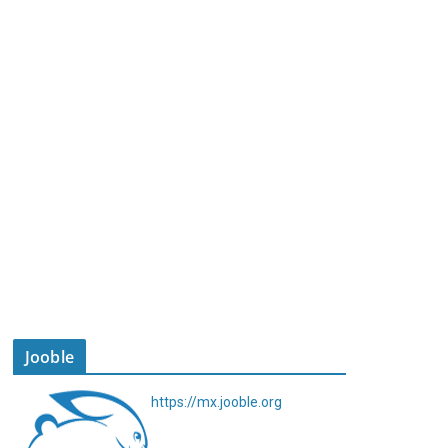
Jooble
https://mx.jooble.org