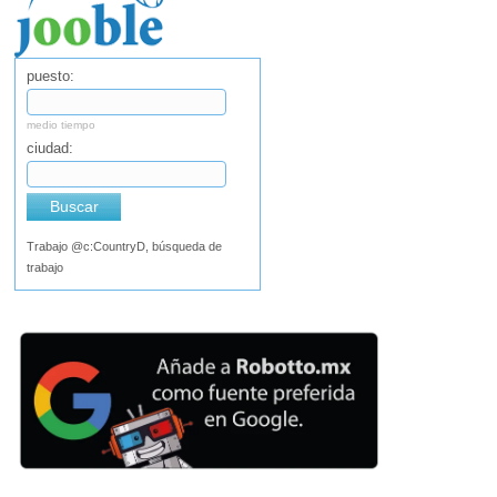
puesto:
medio tiempo
ciudad:
Buscar
Trabajo @c:CountryD, búsqueda de
trabajo