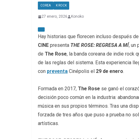
COREA
K ROCK
27 enero, 2026
Konoko
Hay historias que florecen incluso después de
CINE
presenta
THE ROSE: REGRESA A MÍ
, un
de
The Rose
, la banda coreana de indie rock q
de las reglas del sistema. Esta experiencia lle
con
preventa
Cinépolis el
29 de enero
.
Formada en 2017,
The Rose
se ganó el corazó
decisión poco común en la industria: abandonar
música en sus propios términos. Tras una disp
forzada de tres años que puso a prueba no sol
artísticas.