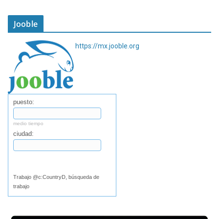
Jooble
https://mx.jooble.org
puesto:
medio tiempo
ciudad:
Buscar
Trabajo @c:CountryD, búsqueda de
trabajo