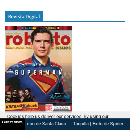
Revista Digital
Cookies help us deliver our services. By using our
LATEST NEWS
 de Santa Claus
Taquilla | Éxito de Spider-Man Brand New Day
services, you agree to our use of cookies.
Got it
Revista Digital