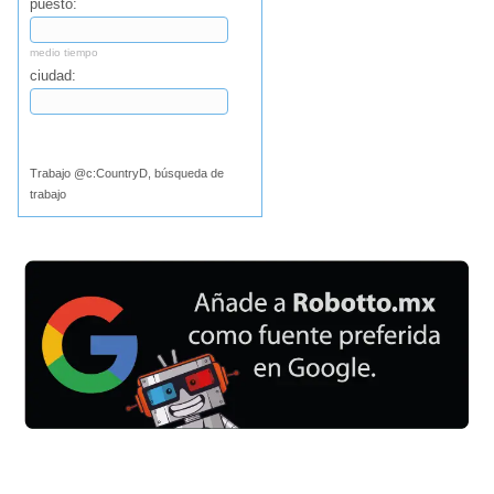
puesto:
medio tiempo
ciudad:
Buscar
Trabajo @c:CountryD, búsqueda de
trabajo