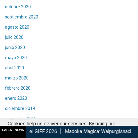
octubre 2020
septiembre 2020
agosto 2020
julio 2020
junio 2020
mayo 2020
abril 2020
marzo 2020
febrero 2020
enero 2020
diciembre 2019
noviembre 2019
Cookies help us deliver our services. By using our
octubre 2019
LATEST NEWS
GIFF 2026
Madoka Magica: Walpurgisnacht Rising confirma s
services, you agree to our use of cookies.
Got it