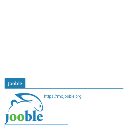
Jooble
https://mx.jooble.org