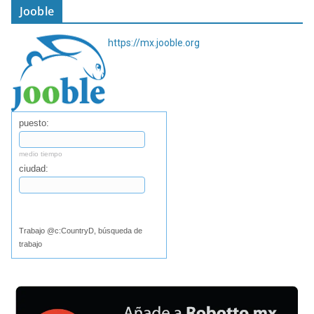
Jooble
https://mx.jooble.org
puesto:
medio tiempo
ciudad:
Buscar
Trabajo @c:CountryD, búsqueda de
trabajo