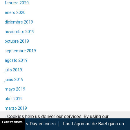
febrero 2020
enero 2020
diciembre 2019
noviembre 2019
octubre 2019
septiembre 2019
agosto 2019
julio 2019
junio 2019
mayo 2019
abril 2019
marzo 2019
Cookies help us deliver our services. By using our
febrero 2019
LATEST NEWS
y en cines
Las Lágrimas de Bael gana en el GIFF 2026
Mad
services, you agree to our use of cookies.
Got it
enero 2019