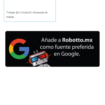
Buscar
Trabajo @c:CountryD, búsqueda de
trabajo