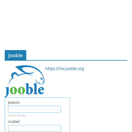
Jooble
https://mx.jooble.org
puesto:
medio tiempo
ciudad: