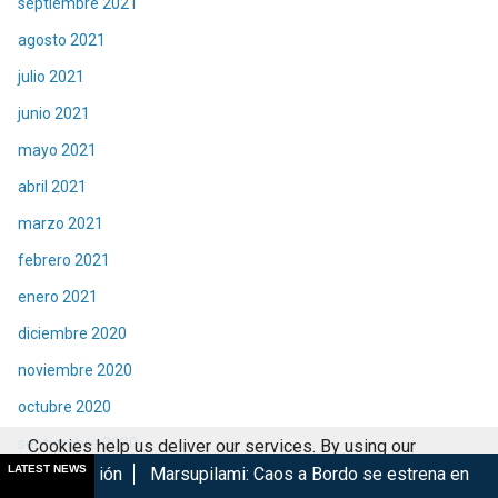
septiembre 2021
agosto 2021
julio 2021
junio 2021
mayo 2021
abril 2021
marzo 2021
febrero 2021
enero 2021
diciembre 2020
noviembre 2020
octubre 2020
septiembre 2020
Cookies help us deliver our services. By using our
LATEST NEWS
Marsupilami: Caos a Bordo se estrena en Cinépolis
Harry P
services, you agree to our use of cookies.
Got it
agosto 2020