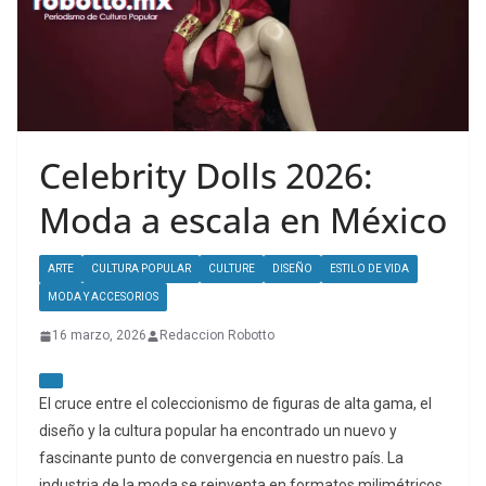
Celebrity Dolls 2026:
Moda a escala en México
ARTE
CULTURA POPULAR
CULTURE
DISEÑO
ESTILO DE VIDA
MODA Y ACCESORIOS
16 marzo, 2026
Redaccion Robotto
El cruce entre el coleccionismo de figuras de alta gama, el
diseño y la cultura popular ha encontrado un nuevo y
fascinante punto de convergencia en nuestro país. La
industria de la moda se reinventa en formatos milimétricos