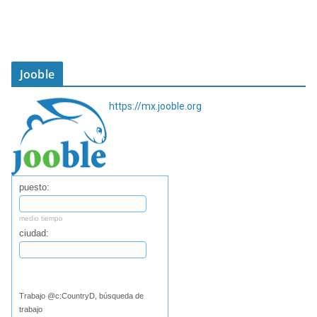
Jooble
https://mx.jooble.org
puesto:
medio tiempo
ciudad:
Buscar
Trabajo @c:CountryD, búsqueda de
trabajo