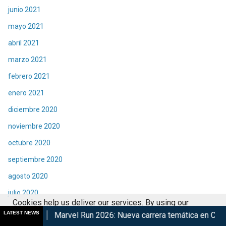
junio 2021
mayo 2021
abril 2021
marzo 2021
febrero 2021
enero 2021
diciembre 2020
noviembre 2020
octubre 2020
septiembre 2020
agosto 2020
julio 2020
Cookies help us deliver our services. By using our
junio 2020
LATEST NEWS
rvel Run 2026: Nueva carrera temática en CDMX
Retorna The
services, you agree to our use of cookies.
Got it
mayo 2020