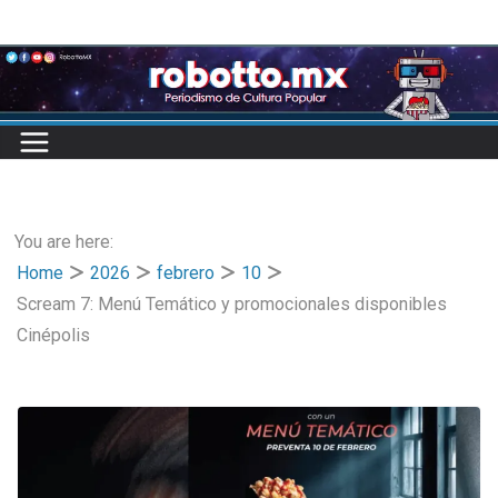
Skip
to
content
You are here:
Home
2026
febrero
10
Scream 7: Menú Temático y promocionales disponibles
Cinépolis