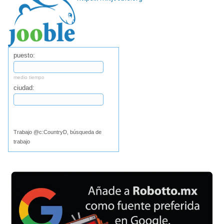
puesto:
medio tiempo
ciudad:
Buscar
Trabajo @c:CountryD, búsqueda de
trabajo