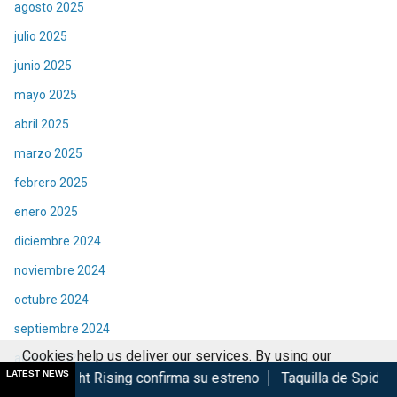
agosto 2025
julio 2025
junio 2025
mayo 2025
abril 2025
marzo 2025
febrero 2025
enero 2025
diciembre 2024
noviembre 2024
octubre 2024
septiembre 2024
Cookies help us deliver our services. By using our
agosto 2024
LATEST NEWS
 confirma su estreno
Taquilla de Spider-Man Brand New Day 
services, you agree to our use of cookies.
Got it
julio 2024