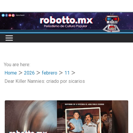
Skip
to
content
You are here:
Home
2026
febrero
11
Dear Killer Nannies: criado por sicarios