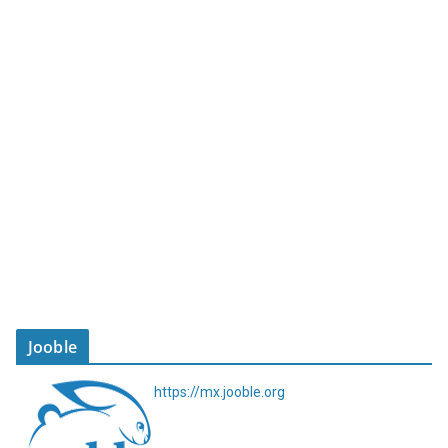
Jooble
https://mx.jooble.org