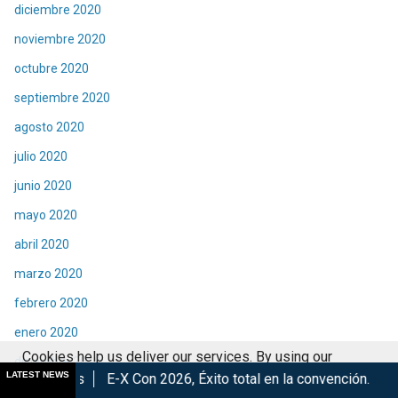
diciembre 2020
noviembre 2020
octubre 2020
septiembre 2020
agosto 2020
julio 2020
junio 2020
mayo 2020
abril 2020
marzo 2020
febrero 2020
enero 2020
Cookies help us deliver our services. By using our
diciembre 2019
LATEST NEWS
E-X Con 2026, Éxito total en la convención.
Los Mejores Años
services, you agree to our use of cookies.
Got it
noviembre 2019