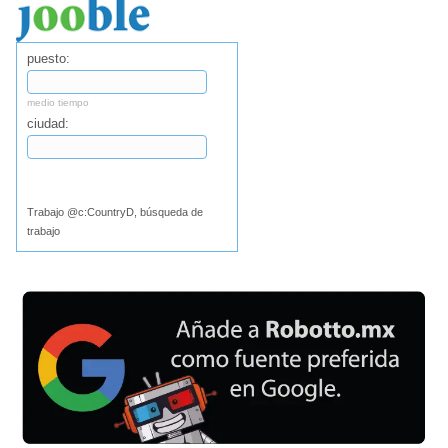
puesto:
medio tiempo
ciudad:
Buscar
Trabajo @c:CountryD, búsqueda de
trabajo